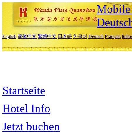
Mobile 
Deutsc
English
简体中文
繁體中文
日本語
한국어
Deutsch
Français
Itali
Startseite
Hotel Info
Jetzt buchen