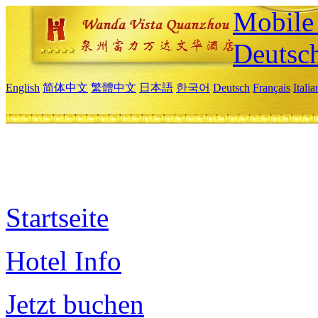
Mobile 
Deutsc
English
简体中文
繁體中文
日本語
한국어
Deutsch
Français
Itali
Startseite
Hotel Info
Jetzt buchen