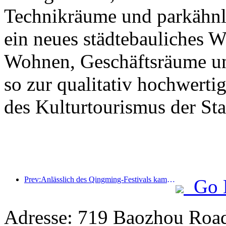
Technikräume und parkähnl
ein neues städtebauliches 
Wohnen, Geschäftsräume un
so zur qualitativ hochwert
des Kulturtourismus der Stad
Prev:Anlässlich des Qingming-Festivals kam es aufgrund des verlängerten Urlaubs zu einem Anstieg der Reisetätigkeit, wobei Ausflüge und die Besichtigung der Blütenpracht in vielen Städten zu erhöhten Besucherzahlen führten.
Go 
Adresse: 719 Baozhou Road