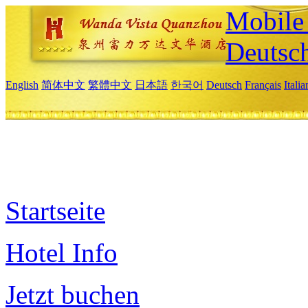
Mobile 
Deutsc
English
简体中文
繁體中文
日本語
한국어
Deutsch
Français
Itali
Startseite
Hotel Info
Jetzt buchen