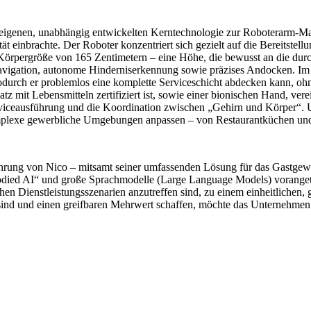
igenen, unabhängig entwickelten Kerntechnologie zur Roboterarm-Mani
einbrachte. Der Roboter konzentriert sich gezielt auf die Bereitstellu
rpergröße von 165 Zentimetern – eine Höhe, die bewusst an die durchs
e Navigation, autonome Hinderniserkennung sowie präzises Andocken
wodurch er problemlos eine komplette Serviceschicht abdecken kann, o
atz mit Lebensmitteln zertifiziert ist, sowie einer bionischen Hand, ve
Serviceausführung und die Koordination zwischen „Gehirn und Körper“.
omplexe gewerbliche Umgebungen anpassen – von Restaurantküchen und
führung von Nico – mitsamt seiner umfassenden Lösung für das Gastgew
ied AI“ und große Sprachmodelle (Large Language Models) vorangetriebe
ichen Dienstleistungsszenarien anzutreffen sind, zu einem einheitliche
ind und einen greifbaren Mehrwert schaffen, möchte das Unternehmen e