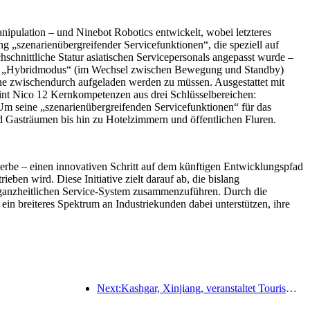
pulation – und Ninebot Robotics entwickelt, wobei letzteres
ng „szenarienübergreifender Servicefunktionen“, die speziell auf
chnittliche Statur asiatischen Servicepersonals angepasst wurde –
. Im „Hybridmodus“ (im Wechsel zwischen Bewegung und Standby)
hne zwischendurch aufgeladen werden zu müssen. Ausgestattet mit
reint Nico 12 Kernkompetenzen aus drei Schlüsselbereichen:
 Um seine „szenarienübergreifenden Servicefunktionen“ für das
 Gasträumen bis hin zu Hotelzimmern und öffentlichen Fluren.
erbe – einen innovativen Schritt auf dem künftigen Entwicklungspfad
n wird. Diese Initiative zielt darauf ab, die bislang
n, ganzheitlichen Service-System zusammenzuführen. Durch die
in breiteres Spektrum an Industriekunden dabei unterstützen, ihre
Next:Kashgar, Xinjiang, veranstaltet Tourismus-Werbeevent zur Förderung des interethnischen Austauschs.