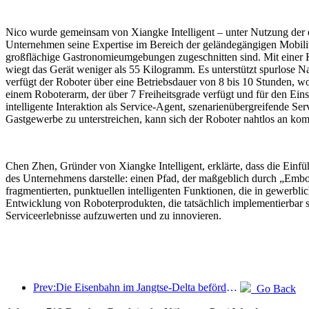
Nico wurde gemeinsam von Xiangke Intelligent – unter Nutzung der e
Unternehmen seine Expertise im Bereich der geländegängigen Mobilität 
großflächige Gastronomieumgebungen zugeschnitten sind. Mit einer Kö
wiegt das Gerät weniger als 55 Kilogramm. Es unterstützt spurlos
verfügt der Roboter über eine Betriebsdauer von 8 bis 10 Stunden, 
einem Roboterarm, der über 7 Freiheitsgrade verfügt und für den Eins
intelligente Interaktion als Service-Agent, szenarienübergreifende 
Gastgewerbe zu unterstreichen, kann sich der Roboter nahtlos an k
Chen Zhen, Gründer von Xiangke Intelligent, erklärte, dass die Ein
des Unternehmens darstelle: einen Pfad, der maßgeblich durch „Embod
fragmentierten, punktuellen intelligenten Funktionen, die in gewerbl
Entwicklung von Roboterprodukten, die tatsächlich implementierbar s
Serviceerlebnisse aufzuwerten und zu innovieren.
Prev:Die Eisenbahn im Jangtse-Delta beförderte während der Maifeiertage über 21,38 Millionen Fahrgäste.
Go Back