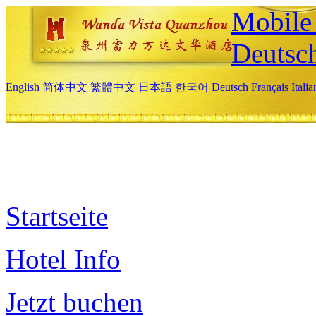
Mobile 
Deutsc
English
简体中文
繁體中文
日本語
한국어
Deutsch
Français
Itali
Startseite
Hotel Info
Jetzt buchen