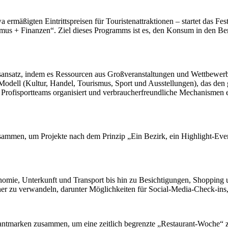
ßigten Eintrittspreisen für Touristenattraktionen – startet das Fes
ismus + Finanzen“. Ziel dieses Programms ist es, den Konsum in den Be
ebsansatz, indem es Ressourcen aus Großveranstaltungen und Wettbewerb
-Modell (Kultur, Handel, Tourismus, Sport und Ausstellungen), das den
e Profisportteams organisiert und verbraucherfreundliche Mechanismen
zusammen, um Projekte nach dem Prinzip „Ein Bezirk, ein Highlight-Even
mie, Unterkunft und Transport bis hin zu Besichtigungen, Shopping un
cher zu verwandeln, darunter Möglichkeiten für Social-Media-Check-ins,
urantmarken zusammen, um eine zeitlich begrenzte „Restaurant-Woche“ z