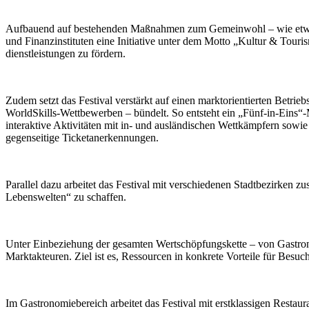
Aufbauend auf bestehenden Maßnahmen zum Gemeinwohl – wie etwa ermä
und Finanzinstituten eine Initiative unter dem Motto „Kultur & Tour
dienstleistungen zu fördern.
Zudem setzt das Festival verstärkt auf einen marktorientierten Betri
WorldSkills-Wettbewerben – bündelt. So entsteht ein „Fünf-in-Eins“
interaktive Aktivitäten mit in- und ausländischen Wettkämpfern sowi
gegenseitige Ticketanerkennungen.
Parallel dazu arbeitet das Festival mit verschiedenen Stadtbezirken 
Lebenswelten“ zu schaffen.
Unter Einbeziehung der gesamten Wertschöpfungskette – von Gastrono
Marktakteuren. Ziel ist es, Ressourcen in konkrete Vorteile für Besu
Im Gastronomiebereich arbeitet das Festival mit erstklassigen Resta