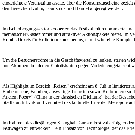
eingerichtete Veranstaltungsseite, über die Konsumgutscheine gezie
den Bereichen Kultur, Tourismus und Handel angeregt werden.
Im Beherbergungssektor kooperiert das Festival mit renommierten na
thematischer Gästezimmer und attraktiver Aktionspakete bietet. Im Ve
Kombi-Tickets für Kulturtourismus heraus; damit wird eine Komplettl
Um die Besucherströme in die Geschäftsviertel zu lenken, starten 
und Aktionen, bei denen Eintrittskarten gegen Vorteile eingetauscht
Als Highlight im Bereich „Reisen“ erscheint am 8. Juli in limitiert
Einheimische, Familien, auswärtige Touristen sowie Kulturinteressie
Ancient Poetry“ (China in der klassischen Dichtung), bei der Besuche
Stadt durch Lyrik und vermittelt das kulturelle Erbe der Metropole auf
Im Rahmen des diesjährigen Shanghai Tourism Festival erfolgt zude
Festwagen zu entwickeln – ein Einsatz von Technologie, der das Erl