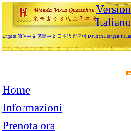
Version
Italiano
English
简体中文
繁體中文
日本語
한국어
Deutsch
Français
Itali
Home
Informazioni
Prenota ora