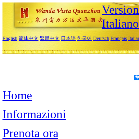
Version
Italiano
English
简体中文
繁體中文
日本語
한국어
Deutsch
Français
Itali
Home
Informazioni
Prenota ora