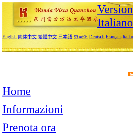
Version
Italiano
English
简体中文
繁體中文
日本語
한국어
Deutsch
Français
Itali
Home
Informazioni
Prenota ora