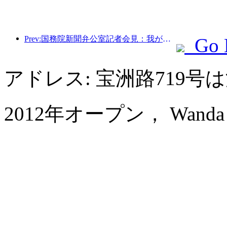
Prev:国務院新聞弁公室記者会見：我が国の越境旅行収入は今年上半期に42％増加した
Go 
アドレス: 宝洲路719
2012年オープン， Wanda Vi