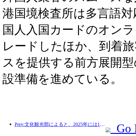
港国境検査所は多言語対
国人入国カードのオンラ
レードしたほか、到着旅
スを提供する前方展開型
設準備を進めている。
Prev:文化観光部によると、2025年には16,994か所のA級景勝地が75億1000万人の観光客を迎え、5544億9000万元の観光収入を生み出した。
Go 