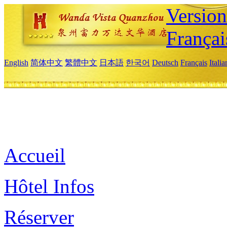
Versio
Françai
English
简体中文
繁體中文
日本語
한국어
Deutsch
Français
Itali
Accueil
Hôtel Infos
Réserver