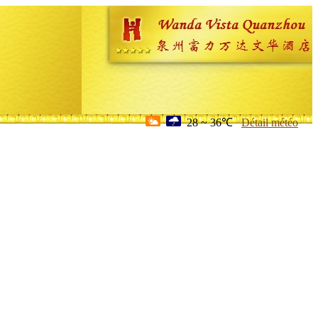
28 ~ 36℃
Détail météo