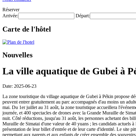
Réserver
Arrivée:
Départ:
Carte de l'hôtel
Nouvelles
La ville aquatique de Gubei à Pé
Date: 2025-06-23
La zone touristique du village aquatique de Gubei à Pékin propose déso
peuvent entrer gratuitement au parc accompagnés d'au moins un adulte
mai. Du 1er juillet au 31 août, la zone touristique accueillera l'évén
journée, et 400 spectacles de drones avec la Grande Muraille de Simatai
nuit. Côté réductions, jusqu'au 31 août, les personnes achetant des bil
Muraille de Simatai d'une valeur de 40 yuans ; les candidats actuels à l
présentation de leur billet d'entrée et de leur carte d'identité. Le si
permettant aux parents et aux enfants de créer ensemble des souvenirs.