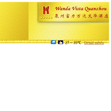
27 ~ 35℃
Détail météo