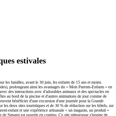
ques estivales
 les familles, avant le 30 juin, les enfants de 15 ans et moins
des), prolongeant ainsi les avantages du « Mois Parents-Enfants » en
 avec des interactions avec d'adorables animaux et des spectacles en
fêtes au bord de la piscine et d'autres animations de jour comme de
s peuvent bénéficier d'une excursion d'une journée pour la Grande
r les deux sites touristiques et de 30 % de réduction sur les hôtels, sur
parent-enfant et une expérience artisanale « un magasin, un produit »
de Simatai est ouverte en continu. Ce site pittoresque s'inspire de