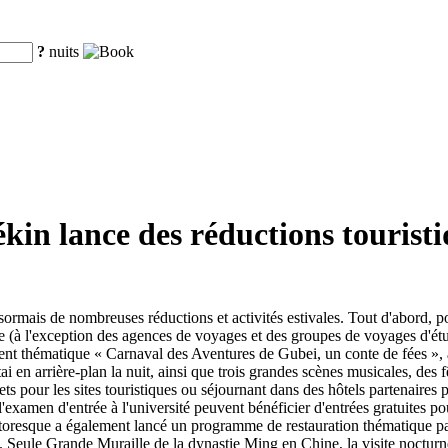
?
nuits
kin lance des réductions touristi
rmais de nombreuses réductions et activités estivales. Tout d'abord, pour
 (à l'exception des agences de voyages et des groupes de voyages d'étu
ement thématique « Carnaval des Aventures de Gubei, un conte de fées »,
 en arrière-plan la nuit, ainsi que trois grandes scènes musicales, des 
lets pour les sites touristiques ou séjournant dans des hôtels partenaire
'examen d'entrée à l'université peuvent bénéficier d'entrées gratuites pou
te pittoresque a également lancé un programme de restauration thématique 
 Seule Grande Muraille de la dynastie Ming en Chine, la visite nocturne 