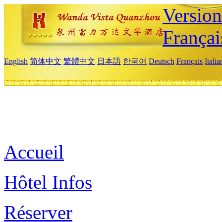
Versio
Françai
English
简体中文
繁體中文
日本語
한국어
Deutsch
Français
Itali
Accueil
Hôtel Infos
Réserver