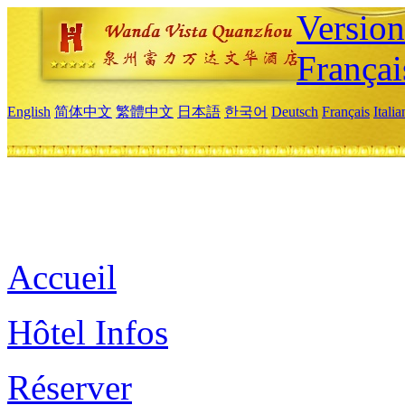
Versio
Françai
English
简体中文
繁體中文
日本語
한국어
Deutsch
Français
Itali
Accueil
Hôtel Infos
Réserver