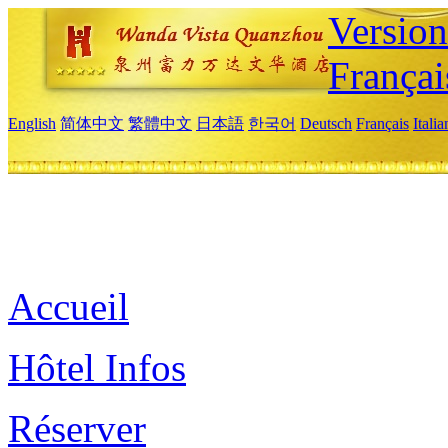
Versio
Françai
English
简体中文
繁體中文
日本語
한국어
Deutsch
Français
Itali
Accueil
Hôtel Infos
Réserver