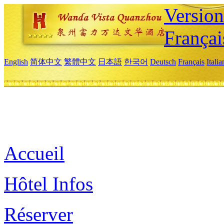
Versio
Françai
English
简体中文
繁體中文
日本語
한국어
Deutsch
Français
Itali
Accueil
Hôtel Infos
Réserver