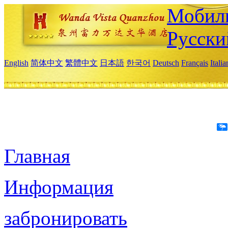
Мобиль
Русски
English
简体中文
繁體中文
日本語
한국어
Deutsch
Français
Itali
Главная
Информация
забронировать