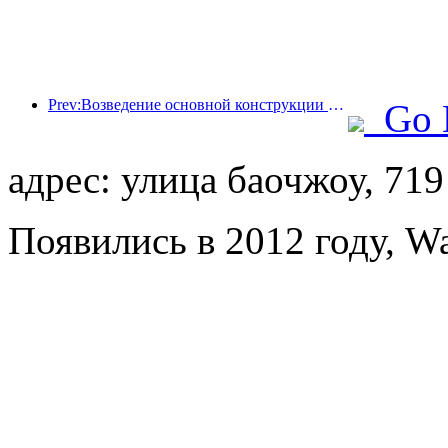
Prev:Возведение основной конструкции океанариума Beijing Haichang Ocean Park планируется завершить к концу года; окончание строительства и открытие ожидаются в 2027 году.
Go 
адрес: улица баочжоу, 719
Появились в 2012 году, W