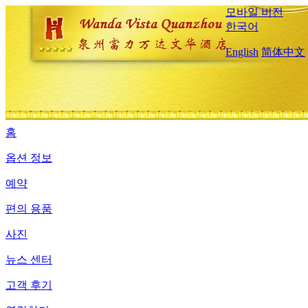
모바일 버전
한국어
English
简体中文
홈
옵션 정보
예약
편의 용품
사진
뉴스 센터
고객 후기